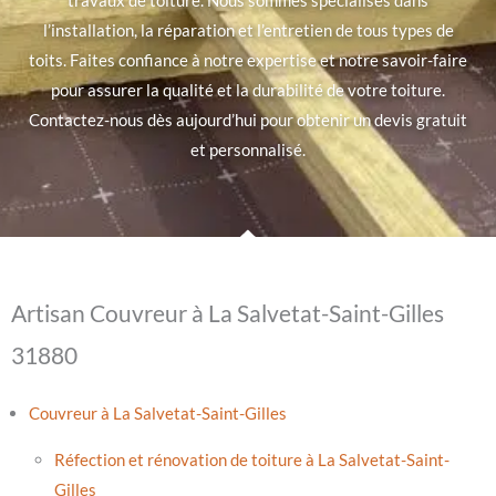
travaux de toiture. Nous sommes spécialisés dans
l’installation, la réparation et l’entretien de tous types de
toits. Faites confiance à notre expertise et notre savoir-faire
pour assurer la qualité et la durabilité de votre toiture.
Contactez-nous dès aujourd’hui pour obtenir un devis gratuit
et personnalisé.
Artisan Couvreur à La Salvetat-Saint-Gilles
31880
Couvreur à La Salvetat-Saint-Gilles
Réfection et rénovation de toiture à La Salvetat-Saint-
Gilles