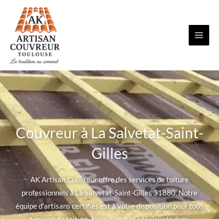
Aller
au
contenu
Couvreur à La Salvetat-Saint-
Gilles
AK Artisan Couvreur offre des services de toiture
professionnels à La Salvetat-Saint-Gilles 31880. Notre
équipe d’artisans certifiés est à votre disposition pour tous