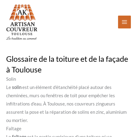
Aller
au
contenu
Glossaire de la toiture et de la façade
à Toulouse
Solin
Le
solin
est un élément d’étanchéité placé autour des
cheminées, murs ou fenêtres de toit pour empêcher les
infiltrations d’eau. À Toulouse, nos couvreurs zingueurs
assurent la pose et la réparation de solins en zinc, aluminium
ou mortier.
Faîtage
Le
faîtage
est la partie supérieure d’une toiture où se