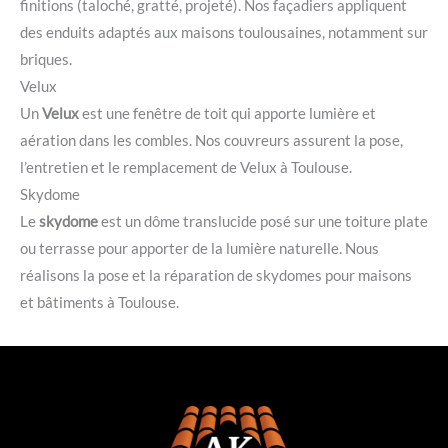
finitions (taloché, gratté, projeté). Nos façadiers appliquent
des enduits adaptés aux maisons toulousaines, notamment sur
briques.
Velux
Un
Velux
est une fenêtre de toit qui apporte lumière et
aération dans les combles. Nos couvreurs assurent la pose,
l’entretien et le remplacement de Velux à Toulouse.
Skydome
Le
skydome
est un dôme translucide posé sur une toiture plate
ou terrasse pour apporter de la lumière naturelle. Nous
réalisons la pose et la réparation de skydomes pour maisons
et bâtiments à Toulouse.