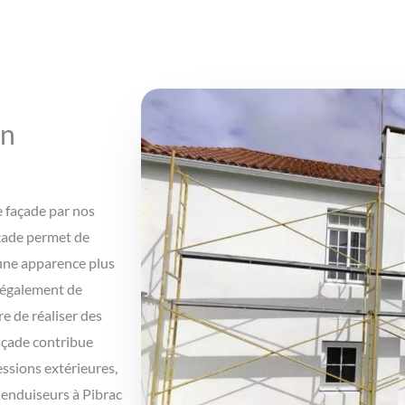
un
e façade par nos
açade permet de
 une apparence plus
t également de
re de réaliser des
façade contribue
ssions extérieures,
s enduiseurs à Pibrac