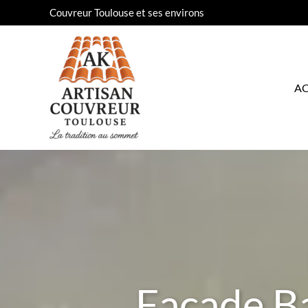
Aller
Couvreur Toulouse et ses environs
au
contenu
AC
Façade B