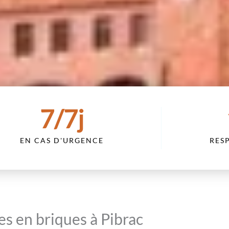
7
/7j
EN CAS D'URGENCE
RES
es en briques à Pibrac