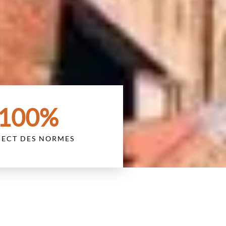
100
%
PECT DES NORMES