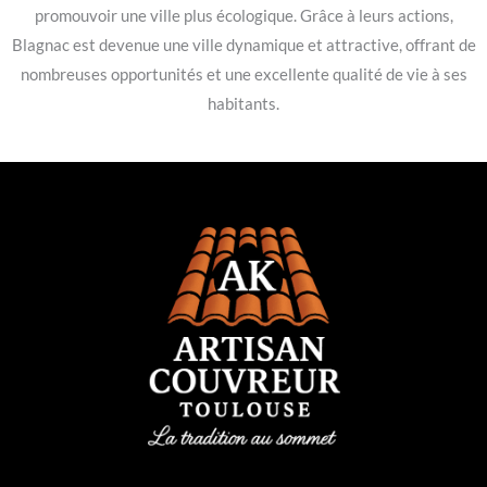
promouvoir une ville plus écologique. Grâce à leurs actions,
Blagnac est devenue une ville dynamique et attractive, offrant de
nombreuses opportunités et une excellente qualité de vie à ses
habitants.