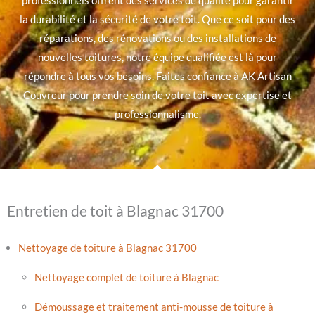
professionnels offrent des services de qualité pour garantir
la durabilité et la sécurité de votre toit. Que ce soit pour des
réparations, des rénovations ou des installations de
nouvelles toitures, notre équipe qualifiée est là pour
répondre à tous vos besoins. Faites confiance à AK Artisan
Couvreur pour prendre soin de votre toit avec expertise et
professionnalisme.
Entretien de toit à Blagnac 31700
Nettoyage de toiture à Blagnac 31700
Nettoyage complet de toiture à Blagnac
Démoussage et traitement anti-mousse de toiture à