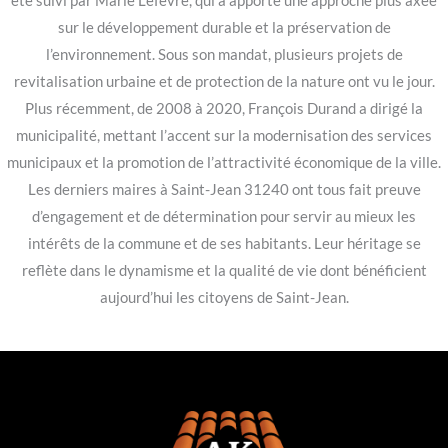
été suivi par Marie Lefevre, qui a apporté une approche plus axée
sur le développement durable et la préservation de
l’environnement. Sous son mandat, plusieurs projets de
revitalisation urbaine et de protection de la nature ont vu le jour.
Plus récemment, de 2008 à 2020, François Durand a dirigé la
municipalité, mettant l’accent sur la modernisation des services
municipaux et la promotion de l’attractivité économique de la ville.
Les derniers maires à Saint-Jean 31240 ont tous fait preuve
d’engagement et de détermination pour servir au mieux les
intérêts de la commune et de ses habitants. Leur héritage se
reflète dans le dynamisme et la qualité de vie dont bénéficient
aujourd’hui les citoyens de Saint-Jean.