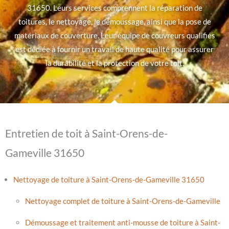
31650. Leurs services comprennent la réparation de
toitures, le nettoyage, le démoussage, ainsi que la pose de
matériaux de couverture. Leur équipe de couvreurs qualifiés
est dédiée à fournir un travail de haute qualité pour assurer
la durabilité et la protection de votre toit.
Entretien de toit à Saint-Orens-de-
Gameville 31650
Nettoyage de toiture à Saint-Orens-de-Gameville 31650
Nettoyage complet de toiture à Saint-Orens-de-Gameville
Démoussage et traitement anti-mousse de toiture à Saint-