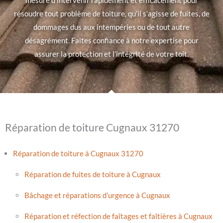
mesure d’intervenir rapidement et efficacement pour
résoudre tout problème de toiture, qu’il s’agisse de fuites, de
dommages dus aux intempéries ou de tout autre
désagrément. Faites confiance à notre expertise pour
assurer la protection et l’intégrité de votre toit.
Réparation de toiture Cugnaux 31270
Réparation de toiture à Cugnaux 31270
Réparation de fuites de toiture à Cugnaux
Bâchage et réparations d’urgence à Cugnaux
Réparation et réfection de faîtages et faîtières à Cugnaux